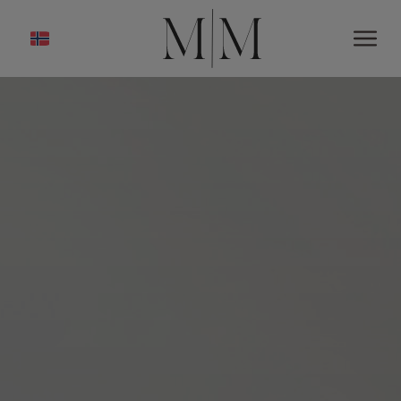
HJEM
KJØPE
NYBYGG
OM OSS
TJENESTER
SELGE
KONTAKT