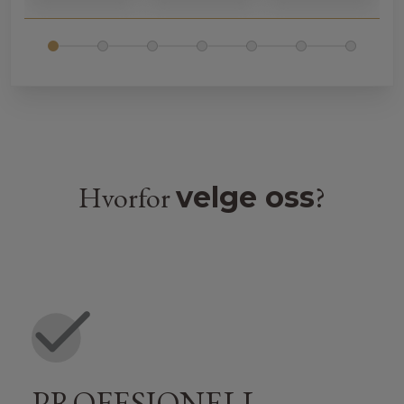
G
e
I
Hvorfor
?
velge oss
PROFESJONELL