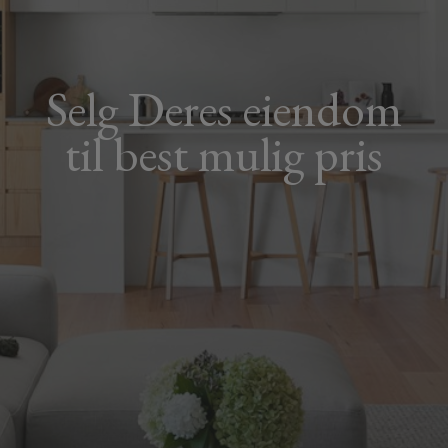
Selg Deres eiendom
til best mulig pris